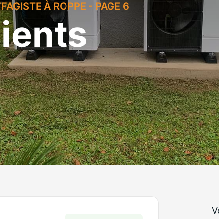
AGISTE À ROPPE - PAGE 6
lients
V