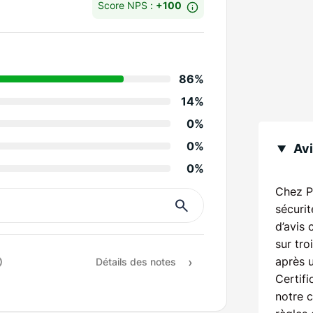
Score NPS :
+100
Détails des notes
86%
Informations et su
14%
Réactivité de la soc
0%
Propreté
0%
Avi
0%
Tenue des engage
Chez P
Rapport qualité / pr
sécurit
d’avis 
Recommandation
sur tro
après 
Détails des notes
Certifi
notre 