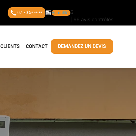
5
07 70 5
Actualités
* ** **
| 66 avis contrôlés
 CLIENTS
CONTACT
DEMANDEZ UN DEVIS