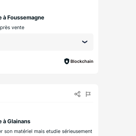
ble à Foussemagne
après vente
Blockchain
e à Glainans
er son matériel mais etudie sérieusement