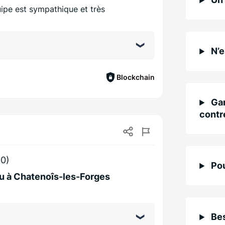
uipe est sympathique et très
N’e
Blockchain
Gar
contr
0)
Pou
au à Chatenoîs-les-Forges
Bes