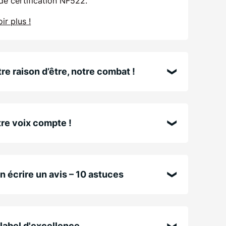
de certification NF522.
ir plus !
re raison d’être, notre combat !
re voix compte !
n écrire un avis – 10 astuces
label d'excellence